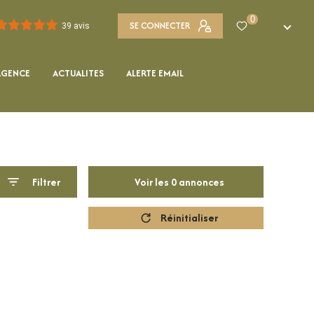
0
SE CONNECTER
FR
39 avis
AGENCE
ACTUALITES
ALERTE EMAIL
Filtrer
Voir les
0
annonces
Réinitialiser