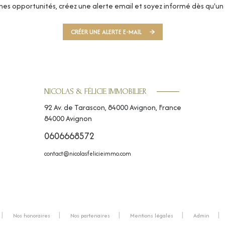
es opportunités, créez une alerte email et soyez informé dès qu'un 
CRÉER UNE ALERTE E-MAIL
NICOLAS & FÉLICIE IMMOBILIER
92 Av. de Tarascon, 84000 Avignon, France
84000
Avignon
0606668572
contact@nicolasfelicieimmo.com
Nos honoraires
Nos partenaires
Mentions légales
Admin