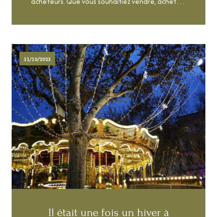
acheteurs. Que vous souhaitiez vendre, acheter
ou investir, N&F Immobilier vous livre son analyse
complète du marché local, les tendances à
LIRE CETTE ACTU
suivre et des conseils concrets pour vendre dans
les meilleures conditions.re actualité !
31/10/2023
Il était une fois un hiver à