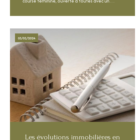
course féminine, ouverte à toutes avec un
format course ou marche, rassemble chaque
année des centaines de participantes dans une
LIRE CETTE ACTU
ambiance à la fois festive, conviviale et
engagée.
03/01/2024
Les évolutions immobilières en