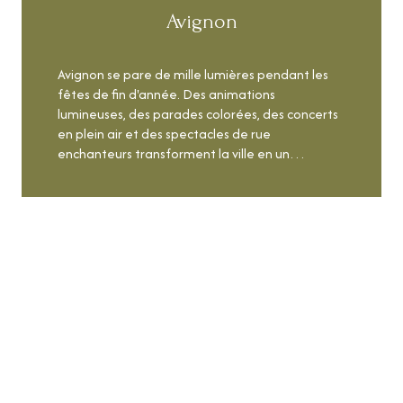
Avignon
Avignon se pare de mille lumières pendant les
fêtes de fin d'année. Des animations
lumineuses, des parades colorées, des concerts
en plein air et des spectacles de rue
enchanteurs transforment la ville en un
véritable conte de fées hivernal. Les rues sont
animées de jeux, de musique et de sourires. Les
LIRE CETTE ACTU
petits comme les grands se laissent emporter
par la magie de la saison.