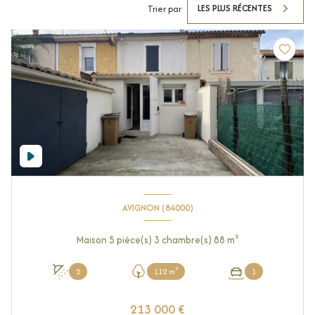
LES PLUS RÉCENTES
Trier par
AVIGNON (84000)
Maison 5 pièce(s) 3 chambre(s) 88 m²
2
112 m²
1
213 000 €