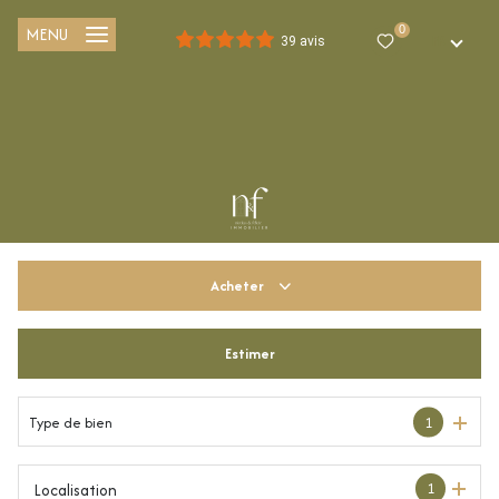
MENU
0
FR
39 avis
Acheter
Estimer
De l'ancien
Du neuf
Type de bien
1
De l'immo pro
1
Localisation