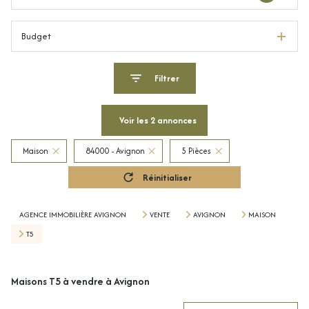
Budget
Filtrer
Voir les
2
annonces
Maison
84000 - Avignon
5 Pièces
Réinitialiser
AGENCE IMMOBILIÈRE AVIGNON
VENTE
AVIGNON
MAISON
T5
Maisons T5 à vendre à Avignon