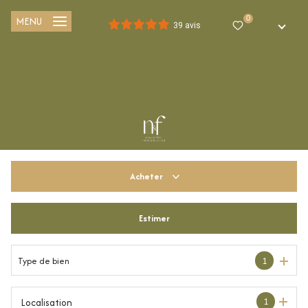
MENU
0
FR
39 avis
Acheter
Estimer
De l'ancien
Du neuf
Type de bien
1
De l'immo pro
1
Localisation