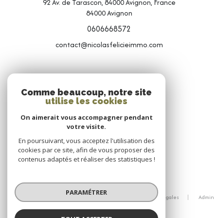
92 Av. de Tarascon, 84000 Avignon, France
84000
Avignon
0606668572
contact@nicolasfelicieimmo.com
NOS RÉSEAUX
Comme beaucoup, notre site
utilise les cookies
NOUS SUIVRE
On aimerait vous accompagner pendant
votre visite.
En poursuivant, vous acceptez l'utilisation des
cookies par ce site, afin de vous proposer des
contenus adaptés et réaliser des statistiques !
© 2026 | Tous droits réservés
PARAMÉTRER
Nos honoraires
Nos partenaires
Mentions légales
Admin
Politique RGPD
Cookies