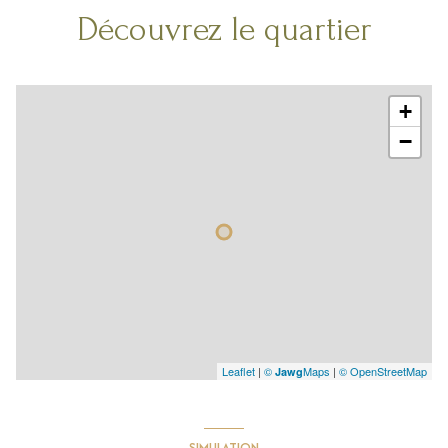
Découvrez le quartier
+
−
Leaflet
|
©
Maps
|
© OpenStreetMap
Jawg
SIMULATION