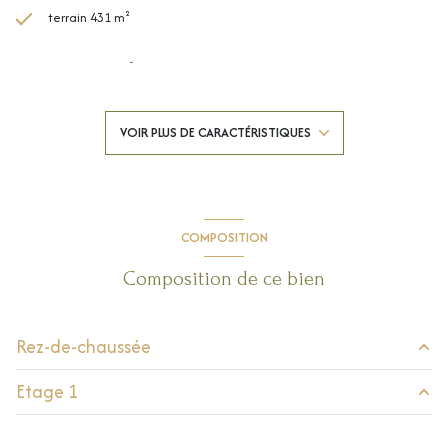
terrain 431 m²
séjour 33,75 m²
4 chambre(s)
VOIR PLUS DE CARACTÉRISTIQUES
1 salle(s) d'eau
construit en 1970
COMPOSITION
cuisine américaine (semi-équipée)
Composition de ce bien
Chauffage central : radiateur (gaz de ville)
Rez-de-chaussée
Chauffage individuel : air pulsé (climatisation)
Etage 1
entrée
4.3 m²
1 garage(s)
WC
1.55 m²