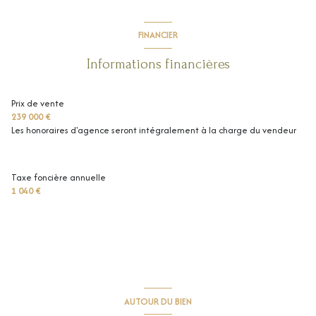
Dégagement
3.75 m²
cuisine
10.75 m²
1 parking(s)
chambre
8.63 m²
FINANCIER
salon/sejour
23.02 m²
chambre
11.35 m²
exposition Est-Ouest
Informations financières
dressing
4.95 m²
1 côté(s) mitoyen(s)
Salle d'eau
5.27 m²
Prix de vente
239 000 €
chambre
11 m²
2 niveau(x)
Les honoraires d'agence seront intégralement à la charge du vendeur
chambre
8.61 m²
vue Jardin
Taxe foncière annuelle
1 040 €
terrasse
interphone
AUTOUR DU BIEN