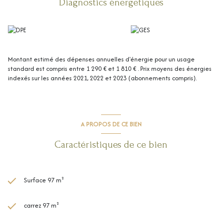
Diagnostics énergetiques
forage un véritable atout pour la piscine, l’arrosage et l’entretien du
jardin. Un parking extérieur de deux places de parking clotûré.
À l’étage, l’espace nuit se compose de 4 chambres, d’un dressing ainsi
que d’une salle d’eau avec toilette.
Maison mitoyenne d’un côté avec isolation phonique réalisée sur la
partie mitoyenne.
Montant estimé des dépenses annuelles d'énergie pour un usage
Une maison chaleureuse et fonctionnelle, idéale pour une vie de famille
standard est compris entre 1 290 € et 1 810 € . Prix moyens des énergies
alliant tranquillité, confort et proximité des commodités et pôles
indexés sur les années 2021, 2022 et 2023 (abonnements compris).
économiques de la région.
A PROPOS DE CE BIEN
Caractéristiques de ce bien
Surface 97 m²
carrez 97 m²