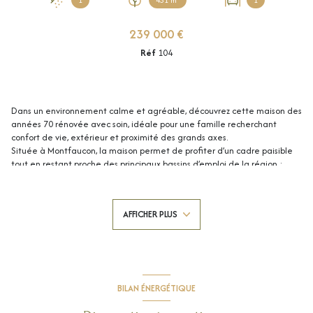
1
431 m²
1
239 000 €
Réf
104
Dans un environnement calme et agréable, découvrez cette maison des
années 70 rénovée avec soin, idéale pour une famille recherchant
confort de vie, extérieur et proximité des grands axes.
Située à Montfaucon, la maison permet de profiter d’un cadre paisible
tout en restant proche des principaux bassins d’emploi de la région :
Avignon et sa gare TGV à environ 20 minutes, Marcoule / CEA et
Bagnols-sur-Cèze à environ 20 minutes également, Orange à environ 10
minutes, avec un accès rapide aux autoroutes A9 et A7.
AFFICHER PLUS
La maison offre environ 97 m² habitables sur une parcelle de 431 m².
Au rez-de-chaussée, vous trouverez un hall d’entrée, une cuisine équipée
ouverte sur un agréable salon / séjour lumineux, un toilette indépendant
ainsi qu’un accès direct à la buanderie et au garage. Depuis la pièce de
vie, vous accédez directement à la terrasse et au jardin pour profiter
pleinement des extérieurs.
BILAN ÉNERGÉTIQUE
À l’extérieur, la maison propose un espace convivial avec une superbe
piscine récente et sécurisée, idéale pour les beaux jours. Ainsi qu'un