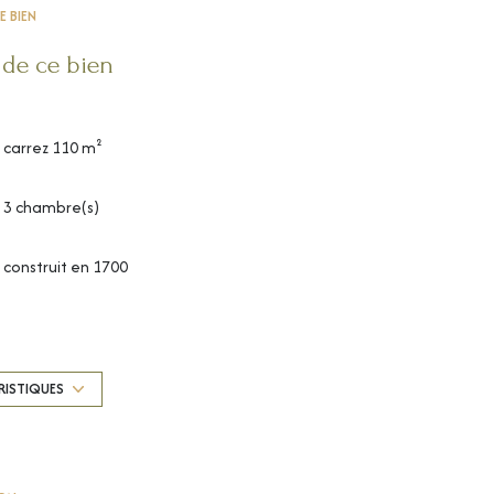
E BIEN
 de ce bien
carrez 110 m²
3 chambre(s)
construit en 1700
exposition Est-Ouest
3ème étage
RISTIQUES
vue Rue