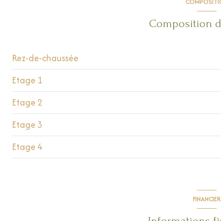
COMPOSITI
cave
Composition d
Rez-de-chaussée
Etage 1
garage
Etage 2
Dégagement/Hall
Studio
Etage 3
cellier
Studio
Etage 4
salon/sejour
cuisine
chambre
Hall escalier
FINANCIER
WC
Informations f