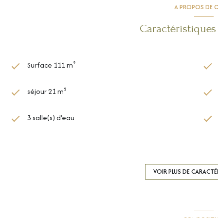
A PROPOS DE C
Caractéristiques
Surface 111 m²
séjour 21 m²
3 salle(s) d'eau
1 garage(s)
4 niveau(x)
VOIR PLUS DE CARACTÉ
3 étage(s)