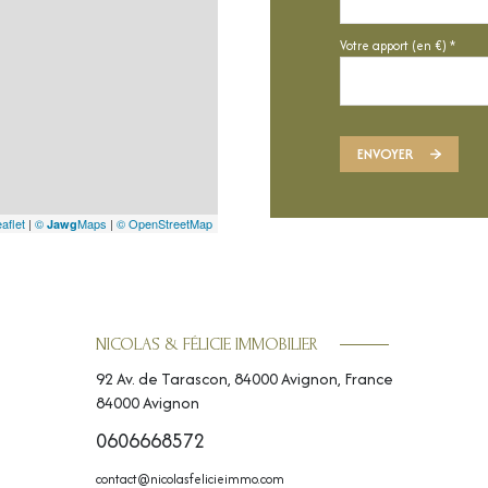
Votre apport (en €) *
ENVOYER
aflet
|
©
Maps
|
© OpenStreetMap
Jawg
NICOLAS & FÉLICIE IMMOBILIER
92 Av. de Tarascon, 84000 Avignon, France
84000
Avignon
0606668572
contact@nicolasfelicieimmo.com