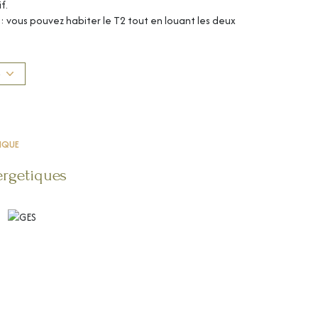
f.
 : vous pouvez habiter le T2 tout en louant les deux
fs. Chaque appartement bénéficie d'une annexe pratique,
i ne nécessite aucun travaux. Saisissez l’opportunité
S
pleine de caractère !
disponibles sur le site géorisques :
TIQUE
ergetiques