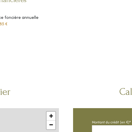
e foncière annuelle
85 €
ier
Cal
+
Montant du crédit (en €)*
−