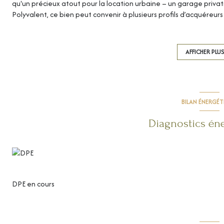
qu'un précieux atout pour la location urbaine – un garage privati
Polyvalent, ce bien peut convenir à plusieurs profils d’acquéreurs
studios, ou louer l’ensemble pour maximiser les revenus locati
avec cave et un garage.
Un investissement sûr pour un rendement durable, dans un bien qu
AFFICHER PLU
de devenir propriétaire d’un immeuble historique dans une ville 
Les informations sur les risques auxquels ce bien est exposé sont 
www.georisques.gouv.fr
BILAN ÉNERGÉ
Diagnostics én
DPE en cours