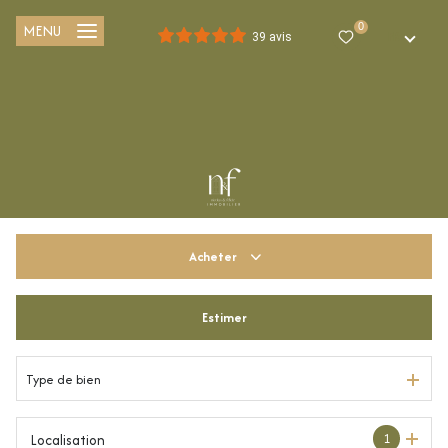
MENU
0
FR
39 avis
Acheter
Estimer
De l'ancien
Du neuf
Type de bien
De l'immo pro
1
Localisation