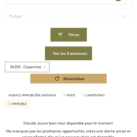
Budget
Filtrer
Voir les
0
annonces
84200 - Carpentras
Réinitialiser
AGENCE IMMOBILIÈRE AVIGNON
VENTE
CARPENTRAS
IMMEUBLE
Désolé, aucun bien n'est disponible pour le moment.
Ne manquez pas les prochaines opportunités, créez une alerte email et
soyez informé dès qu'un nouveau bien est disponible.