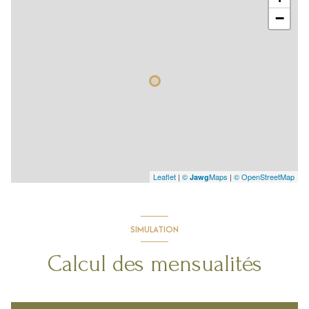
−
Leaflet
|
©
Maps
|
© OpenStreetMap
Jawg
SIMULATION
Calcul des mensualités