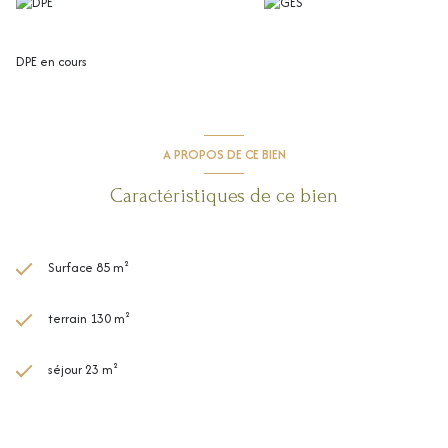
Saisissez cette opportunité de laisser libre cours à votre créativité et de
transformer cette maison en un lieu qui vous ressemble.
DPE en cours
A PROPOS DE CE BIEN
Caractéristiques de ce bien
Surface 85 m²
terrain 130 m²
séjour 23 m²
4 chambre(s)