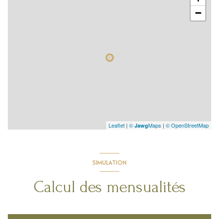
−
Leaflet
|
©
Maps
|
© OpenStreetMap
Jawg
SIMULATION
Calcul des mensualités