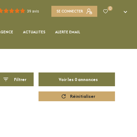
0
SE CONNECTER
FR
39 avis
AGENCE
ACTUALITES
ALERTE EMAIL
Filtrer
Voir les
0
annonces
Réinitialiser