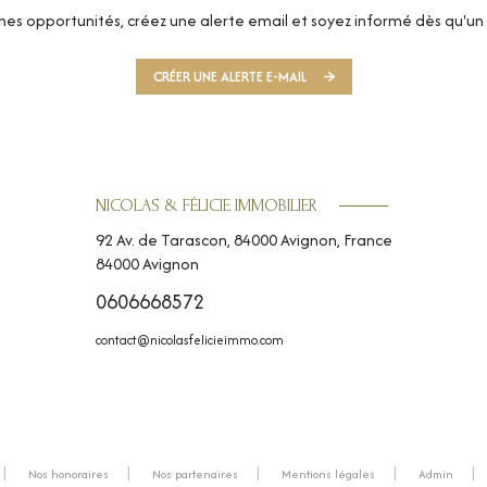
es opportunités, créez une alerte email et soyez informé dès qu'un 
CRÉER UNE ALERTE E-MAIL
NICOLAS & FÉLICIE IMMOBILIER
92 Av. de Tarascon, 84000 Avignon, France
84000
Avignon
0606668572
contact@nicolasfelicieimmo.com
Nos honoraires
Nos partenaires
Mentions légales
Admin