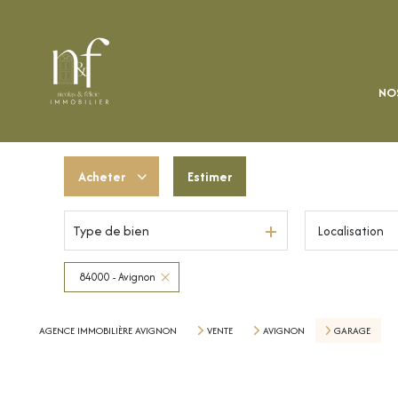
NOS
Acheter
Estimer
Type de bien
Localisation
De l'ancien
Du neuf
84000 - Avignon
De l'immo pro
AGENCE IMMOBILIÈRE AVIGNON
VENTE
AVIGNON
GARAGE