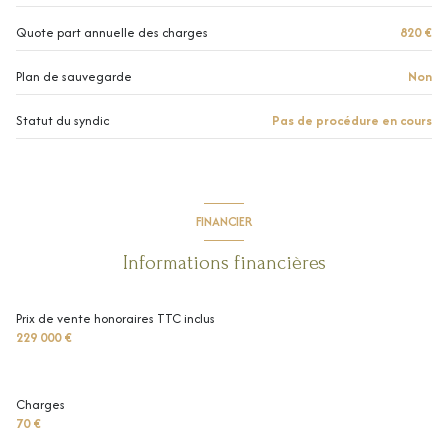
ascenseur
Quote part annuelle des charges
820 €
Plan de sauvegarde
Non
vue jardin
Statut du syndic
Pas de procédure en cours
terrasse
visiophone
FINANCIER
interphone
Informations financières
accès handicapé
Prix de vente honoraires TTC inclus
229 000 €
Charges
70 €