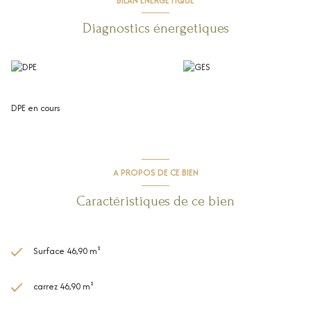
BILAN ÉNERGÉTIQUE
N'hésitez pas à nous contacter pour en savoir plus sur cette nouvelle
résidence!
Diagnostics énergetiques
DPE en cours
A PROPOS DE CE BIEN
Caractéristiques de ce bien
Surface 46,90 m²
carrez 46,90 m²