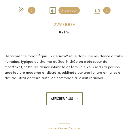
1
Ascenseur
1
229 000 €
Réf
26
Découvrez ce magnifique T2 de 47m2 situé dans une résidence à taille
humaine, typique du charme du Sud. Nichée en plein coeur de
Montfavet, cette résidence intimiste et familiale vous séduira par son
architecture moderne et discrète, sublimée par une toiture en tuiles et
des claustras en terre cuite, en hommage à l'esprit régional.
L'appartement, parfaitement agencé, offre un espace de vie agréable,
prolongé par une belle terrasse de plus de 14m2 orientée plein sud et
offrant une vue dégagée sur le jardin. Ce T2 comprend une spacieuse
AFFICHER PLUS
chambre de plus de 12m2, une salle d'eau élégante avec douche à
l'italienne et WC suspendu.
Construit selon les dernières normes acoustiques, thermiques et
environnementales, cet appartement garantit un confort optimal en
toutes saisons. Profitez de la proximité des commodités et de
l'ambiance chaleureuse du centre de Montfavet.