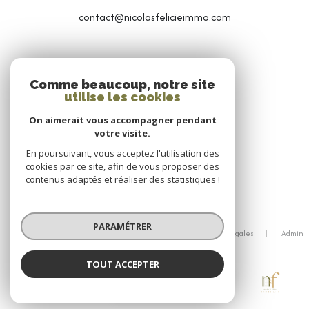
contact@nicolasfelicieimmo.com
NOS RÉSEAUX
Comme beaucoup, notre site
utilise les cookies
NOUS SUIVRE
On aimerait vous accompagner pendant
votre visite.
En poursuivant, vous acceptez l'utilisation des
cookies par ce site, afin de vous proposer des
contenus adaptés et réaliser des statistiques !
© 2026 | Tous droits réservés
PARAMÉTRER
Nos honoraires
Nos partenaires
Mentions légales
Admin
Politique RGPD
Cookies
TOUT ACCEPTER
Nicolas & Félicie Immobilier
Réalisé par :
Agence