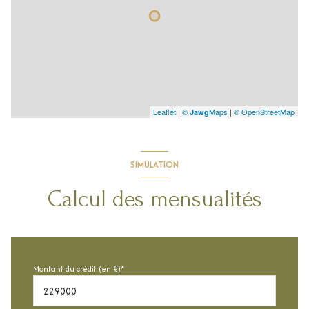
Leaflet
|
©
Maps
|
© OpenStreetMap
Jawg
SIMULATION
Calcul des mensualités
Montant du crédit (en €)*