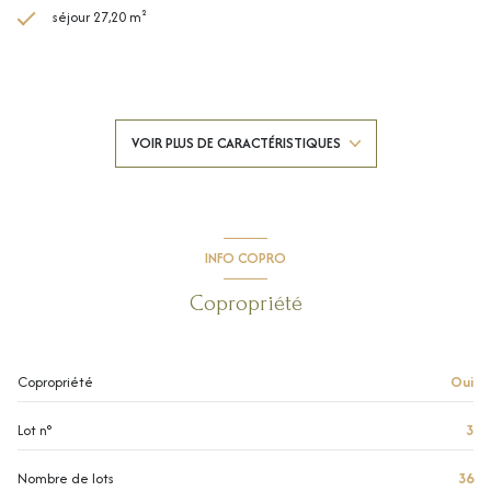
séjour 27,20 m²
1 chambre(s)
1 salle(s) d'eau
VOIR PLUS DE CARACTÉRISTIQUES
construit en 2024
cuisine américaine (semi-équipée)
INFO COPRO
Chauffage central : air pulsé (climatisation)
Copropriété
exposition Sud
Copropriété
Oui
1 côté(s) mitoyen(s)
Lot n°
3
2 étage(s)
Nombre de lots
36